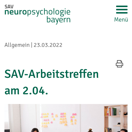
Zur Hauptnavigation springen
Zur Suche springen
Zum Inhalt springen
Zu den Service-Informationen springen
Direkt zu:
Menü
Navigation und Service
Allgemein | 23.03.2022
SAV-Arbeitstreffen
am 2.04.